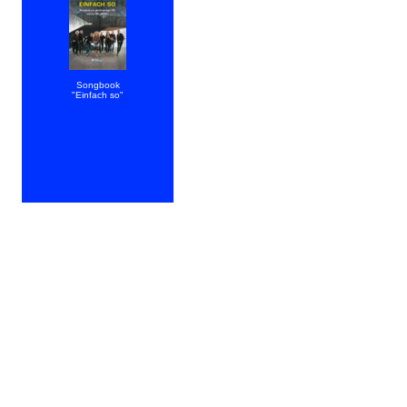
(Download)
Songbook
"Einfach so"