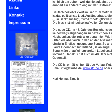
Aktuell
ich blieb am Leben, weil du nie aufgabst, d
erinnert ein anderer Song mit der Textzeile:
Links
Deutlich bezieht Eckert im Lied zum Motto 
Kontakt
ist das politischste Lied. Ausländerhaus, d
(„Ein Bankhaus lügt, Cum-Ex betrügt!“) wer
Impressum
Die Musik ist mir bei so kraftvollen Zeilen 
Die neue CD, im 48. Jahr des Bestehens der
keineswegs abgehangen zu bezeichnen. Ein
Nachdenken, die trotz aller benannten Widrig
Osterlied, aber auch in den an den Psalmen 
einzig in Englisch gesungene Song „Be an a
Laura Doernbach hinreißend „Be an angel. Ju
Song, wäre er auf einem großen Label ersch
kommen. Habakuk hat auch im 48. Jahr nich
CD "Überall"
Gegenteil.
Die CD ist erhältlich bei: Strube-Verlag, Pe
Email info@strube.de,
www.strube.de
oder e
Kurt Helmut-Eimuth
Liederzeitung 2019