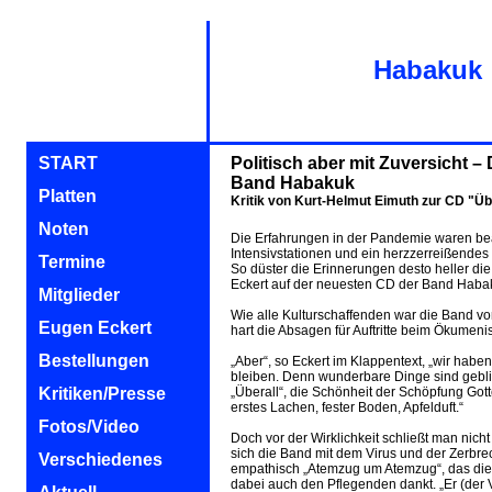
Habakuk
START
Politisch aber mit Zuversicht –
Band Habakuk
Platten
Kritik von Kurt-Helmut Eimuth zur CD "Üb
Noten
Die Erfahrungen in der Pandemie waren beä
Intensivstationen und ein herzzerreißende
Termine
So düster die Erinnerungen desto heller die
Eckert auf der neuesten CD der Band Haba
Mitglieder
Wie alle Kulturschaffenden war die Band v
Eugen Eckert
hart die Absagen für Auftritte beim Ökumenis
Bestellungen
„Aber“, so Eckert im Klappentext, „wir hab
bleiben. Denn wunderbare Dinge sind gebli
Kritiken/Presse
„Überall“, die Schönheit der Schöpfung Gott
erstes Lachen, fester Boden, Apfelduft.“
Fotos/Video
Doch vor der Wirklichkeit schließt man nicht
sich die Band mit dem Virus und der Zerbre
Verschiedenes
empathisch „Atemzug um Atemzug“, das die 
dabei auch den Pflegenden dankt. „Er (der V