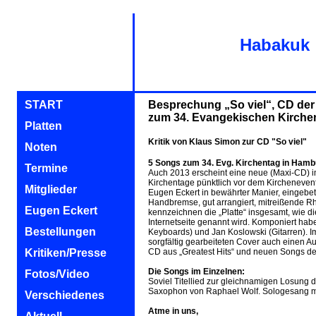
Habakuk
START
Besprechung „So viel“, CD de
zum 34. Evangekischen Kirche
Platten
Kritik von Klaus Simon zur CD "So viel"
Noten
5 Songs zum 34. Evg. Kirchentag in Hamb
Termine
Auch 2013 erscheint eine neue (Maxi-CD) i
Kirchentage pünktlich vor dem Kirchenevent
Mitglieder
Eugen Eckert in bewährter Manier, eingebet
Handbremse, gut arrangiert, mitreißende 
Eugen Eckert
kennzeichnen die „Platte“ insgesamt, wie 
Internetseite genannt wird. Komponiert ha
Bestellungen
Keyboards) und Jan Koslowski (Gitarren). I
sorgfältig gearbeiteten Cover auch einen A
Kritiken/Presse
CD aus „Greatest Hits“ und neuen Songs der
Die Songs im Einzelnen:
Fotos/Video
Soviel Titellied zur gleichnamigen Losung 
Saxophon von Raphael Wolf. Sologesang mi
Verschiedenes
Atme in uns,