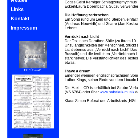
Aktuell
Gottes Geist Kerniger Schlagzeugrhythmus
Eckert/Laura Doernbach). Gut zu verwenden
Links
Die Hoffnung zerbrochen
Kontakt
Ein Song rund um Leid und Sterben, einfach
(Andreas Neuwirth) und Gitarre (Jan Koslow
Impressum
Lebens.
Verrückt nach Licht
Der Text nach Dorothee Sölle (zu ihrem 10.
Unzulänglichkeiten der Menschheit, drück
Licht ebenso aus: „Verrückt nach Licht“ Da
Bussalb) und die textlichen „Verrückt nach
stark hervor. Die Verständlichkeit des Text
etwas.
CD "Überall"
I have a dream
Einer der wenigen englischsprachigen Song
Luther Kings, seiner Rede vor dem Lincoln
Die Maxi – CD ist erhältlich bei Strube-Ver
(VS 6784) oder über
www.habakuk-musik
.d
Klaus Simon Referat und Arbeitskreis „NGL
Liederzeitung 2019