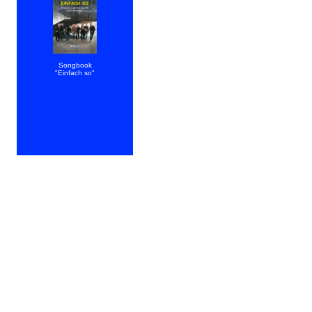
(Download)
Songbook
"Einfach so"